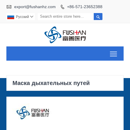

export@fushanhz.com
+86-571-23652388


Pусский

Toggl
Маска дыхательных путей