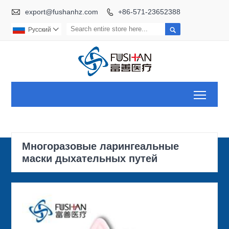

export@fushanhz.com
+86-571-23652388


Pусский

Toggl
Многоразовые ларингеальные
маски дыхательных путей