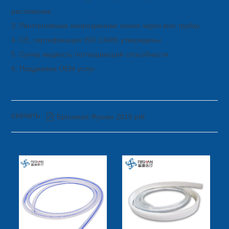
растяжение.
3. Рентгеновская непрозрачная линия через всю трубку.
4. CE, сертификация ISO 13485 утверждены.
5. Супер жидкость поглощающей способности.
6. Поддержка OEM услуг.
скачать

Брошюра Фушан 2019.pdf