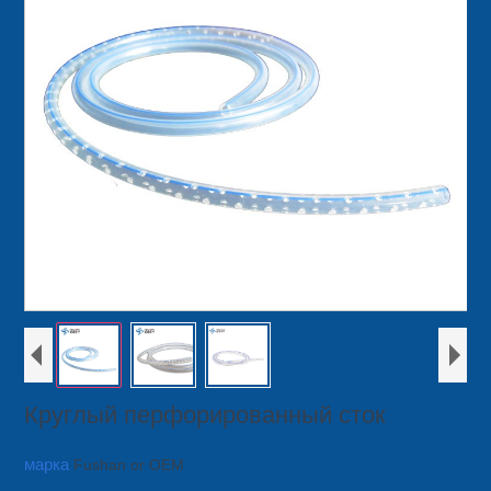
Круглый перфорированный сток
марка
Fushan or OEM