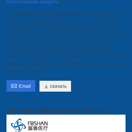
Происхождение продукта
Китай
Он также известен как дренаж Джексона-Пратта, который
состоит из перфорированной круглой или плоской трубки,
соединенной с устройством для сбора отрицательного
давления. Устройство для сбора, как правило, представляет
собой колбу с дренажным отверстием, которое можно
открывать для удаления жидкости или воздуха. После
сжатия колбы для удаления жидкости или воздуха создается
отрицательное давление, когда колба возвращается к своей
нормальной форме.

Email

скачать
Круглый перфорированный сток: