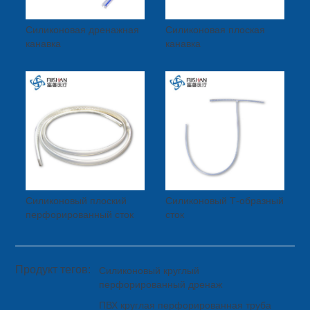
Силиконовая дренажная
Силиконовая плоская
канавка
канавка
Силиконовый плоский
Силиконовый Т-образный
перфорированный сток
сток
Продукт тегов:
Силиконовый круглый
перфорированный дренаж
ПВХ круглая перфорированная труба