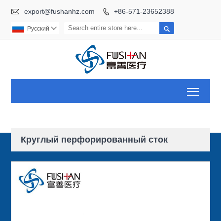

export@fushanhz.com
+86-571-23652388


Pусский

Toggl
Круглый перфорированный сток